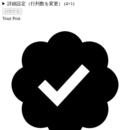
詳細設定（行列数を変更）
(
4
×
1
)
分割する
Your Post