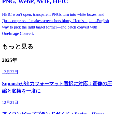
PNG, WebP, AVIF, HEIC
HEIC won’t open, transparent PNGs turn into white boxes, and
“just compress it” makes screenshots blurry. Here’s a plain-English
way to pick the right target format—and batch convert with
OneImage Convert.
もっと見る
2025年
12月22日
Squooshが出力フォーマット選択に対応：画像の圧
縮と変換を一度に
12月21日