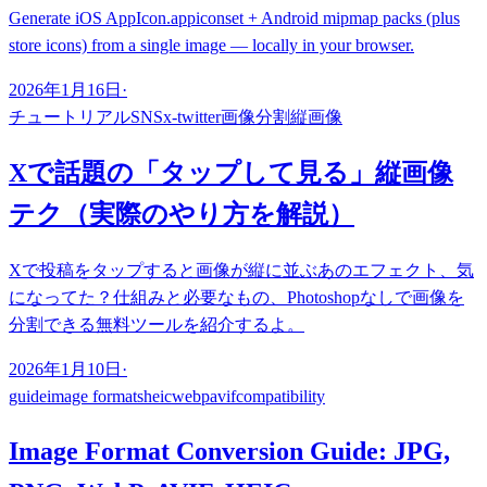
Generate iOS AppIcon.appiconset + Android mipmap packs (plus
store icons) from a single image — locally in your browser.
2026年1月16日
·
チュートリアル
SNS
x-twitter
画像分割
縦画像
Xで話題の「タップして見る」縦画像
テク（実際のやり方を解説）
Xで投稿をタップすると画像が縦に並ぶあのエフェクト、気
になってた？仕組みと必要なもの、Photoshopなしで画像を
分割できる無料ツールを紹介するよ。
2026年1月10日
·
guide
image formats
heic
webp
avif
compatibility
Image Format Conversion Guide: JPG,