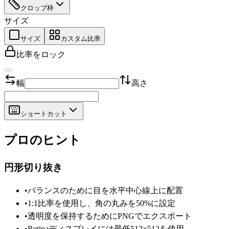
クロップ枠
サイズ
サイズ
カスタム比率
比率をロック
幅
高さ
ショートカット
プロのヒント
円形切り抜き
•
バランスのために目を水平中心線上に配置
•
1:1比率を使用し、角の丸みを50%に設定
•
透明度を保持するためにPNGでエクスポート
•
Retinaディスプレイには最低512×512を使用