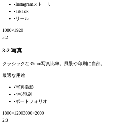
•
Instagramストーリー
•
TikTok
•
リール
1080×1920
3:2
3:2 写真
クラシックな35mm写真比率。風景や印刷に自然。
最適な用途
•
写真撮影
•
4×6印刷
•
ポートフォリオ
1800×1200
3000×2000
2:3