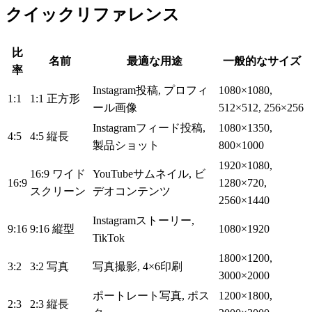
クイックリファレンス
比
名前
最適な用途
一般的なサイズ
率
Instagram投稿, プロフィ
1080×1080,
1:1
1:1 正方形
ール画像
512×512, 256×256
Instagramフィード投稿,
1080×1350,
4:5
4:5 縦長
製品ショット
800×1000
1920×1080,
16:9 ワイド
YouTubeサムネイル, ビ
16:9
1280×720,
スクリーン
デオコンテンツ
2560×1440
Instagramストーリー,
9:16
9:16 縦型
1080×1920
TikTok
1800×1200,
3:2
3:2 写真
写真撮影, 4×6印刷
3000×2000
ポートレート写真, ポス
1200×1800,
2:3
2:3 縦長