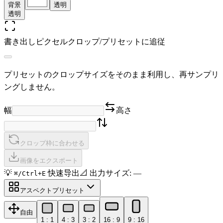
背景
透明
透明
書き出しピクセル
クロップ/プリセットに追従
プリセットのクロップサイズをそのまま利用し、再サンプリ
ングしません。
幅
高さ
クロップ枠に合わせる
画像をエクスポート
💡
快速导出
📐
出力サイズ
:
—
⌘/Ctrl+E
アスペクトプリセット
自由
1 : 1
4 : 3
3 : 2
16 : 9
9 : 16