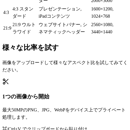
ター
2000×3000
4:3 スタン
プレゼンテーション,
1600×1200,
4:3
ダード
iPadコンテンツ
1024×768
21:9 ウルト
ウェブサイトバナー, シ
2560×1080,
21:9
ラワイド
ネマティックヘッダー
3440×1440
様々な比率を試す
画像をアップロードして様々なアスペクト比を試してみてく
ださい。
1つの画像から開始
最大50MPのPNG、JPG、WebPをデバイス上でプライベート
処理します。
⌘/Ctrl+V でクリップボードから貼り付け