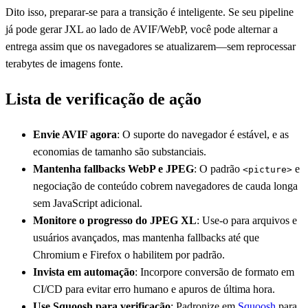
Dito isso, preparar-se para a transição é inteligente. Se seu pipeline
já pode gerar JXL ao lado de AVIF/WebP, você pode alternar a
entrega assim que os navegadores se atualizarem—sem reprocessar
terabytes de imagens fonte.
Lista de verificação de ação
Envie AVIF agora
: O suporte do navegador é estável, e as
economias de tamanho são substanciais.
Mantenha fallbacks WebP e JPEG
: O padrão
e
<picture>
negociação de conteúdo cobrem navegadores de cauda longa
sem JavaScript adicional.
Monitore o progresso do JPEG XL
: Use-o para arquivos e
usuários avançados, mas mantenha fallbacks até que
Chromium e Firefox o habilitem por padrão.
Invista em automação
: Incorpore conversão de formato em
CI/CD para evitar erro humano e apuros de última hora.
Use Squoosh para verificação
: Padronize em
Squoosh
para