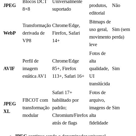
Blocos DCT
Universalmente
JPEG
produtos,
Não
8×8
suportado
editorial
Bitmaps de
Transformação
Chrome/Edge,
uso geral,
Sim (sem
WebP
derivada de
Firefox, Safari
movimento
perda)
VP8
14+
leve
Fotos de
Perfil de
Chrome/Edge
alta
AVIF
imagem
85+, Firefox
qualidade,
Sim
estática AV1
113+, Safari 16+
UI
translúcida
Safari 17+
Fotos de
FBCOT com
habilitado por
arquivo,
JPEG
transformação
padrão;
imagens de
Sim
XL
modular
Chromium/Firefox
alta
atrás de flags
fidelidade