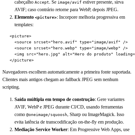
cabeçalho
. Se
estiver presente, sirva
Accept
image/avif
AVIF; caso contrário retorne para WebP, depois JPEG.
Elemento
: Incorpore melhoria progressiva em
<picture>
templates:
   <picture>

     <source srcset="hero.avif" type="image/avif" />

     <source srcset="hero.webp" type="image/webp" />

     <img src="hero.jpg" alt="Hero do produto" loading=
   </picture>
Navegadores escolhem automaticamente a primeira fonte suportada.
Clientes mais antigos chegam ao fallback JPEG sem nenhum
scripting.
Saída múltipla em tempo de construção
: Gere variantes
AVIF, WebP e JPEG durante CI/CD, usando ferramentas
como
, Sharp ou ImageMagick. Isso
@oneimage/squoosh
evita latência de transcodificação on-the-fly em produção.
Mediação Service Worker
: Em Progressive Web Apps, use