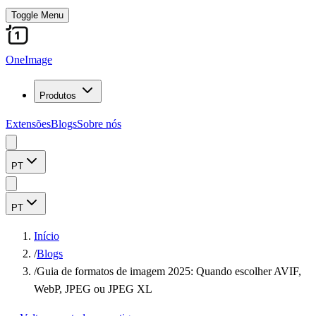
Toggle Menu
OneImage
Produtos
Extensões
Blogs
Sobre nós
PT
PT
Início
/
Blogs
/
Guia de formatos de imagem 2025: Quando escolher AVIF,
WebP, JPEG ou JPEG XL