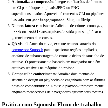
Automatize a compressão
: Integre verificações de formato
em CI para bloquear uploads JPEG ou PNG
superdimensionados. Aproveite ferramentas CLI ou pipelines
baseados em
, Sharp ou libvips.
@oneimage/squoosh
Nomenclatura consistente
: Adicione descritores como
,
@2x
ou
aos arquivos de saída para simplificar o
-dark
-mobile
gerenciamento de recursos.
QA visual
: Antes do envio, execute recursos através do
compressor Squoosh
para inspecionar regiões ampliadas,
artefatos de subamostragem de croma e deltas de tamanho de
arquivo. O processamento baseado em navegador mantém
arquivos sensíveis na máquina do revisor.
Compartilhe conhecimento
: Atualize documentos do
sistema de design ou playbooks de engenharia com as últimas
notas de compatibilidade. Revise o playbook trimestralmente
enquanto fornecedores de navegadores ajustam seus roteiros.
Prática com Squoosh: Fluxo de trabalho