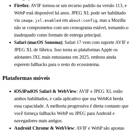
Firefox
: AVIF tornou-se um recurso padrão na versão 113, e
WebP está disponível há anos. JPEG XL pode ser habilitado
via
em
, mas a Mozilla
image.jxl.enabled
about:config
não se comprometeu com um cronograma estável, tornando-o
inadequado como formato de entrega principal.
Safari (macOS Sonoma)
: Safari 17 vem com suporte AVIF e
JPEG XL de fábrica. Isso torna as plataformas Apple os
adotantes JXL mais entusiastas em 2025, embora ainda
esperem fallbacks para o resto do ecossistema.
Plataformas móveis
iOS/iPadOS Safari & WebView
: AVIF e JPEG XL estão
ambos habilitados, e cada aplicativo que usa WebKit herda
essa capacidade. A melhoria progressiva é direta contanto que
você forneça fallbacks WebP ou JPEG para Android e
navegadores mais antigos.
Android Chrome & WebView
: AVIF e WebP são apostas