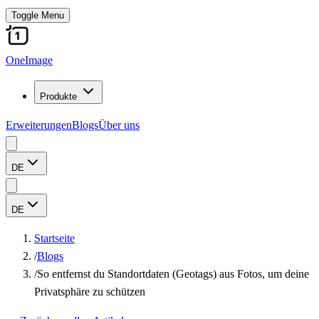
Toggle Menu
OneImage
Produkte
Erweiterungen
Blogs
Über uns
DE
DE
Startseite
/
Blogs
/
So entfernst du Standortdaten (Geotags) aus Fotos, um deine
Privatsphäre zu schützen