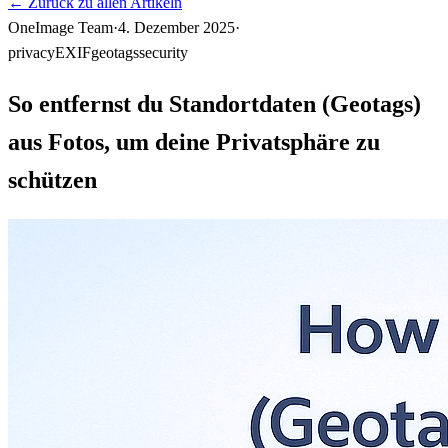
←
Zurück zu allen Artikeln
OneImage Team
·
4. Dezember 2025
·
privacy
EXIF
geotags
security
So entfernst du Standortdaten (Geotags)
aus Fotos, um deine Privatsphäre zu
schützen