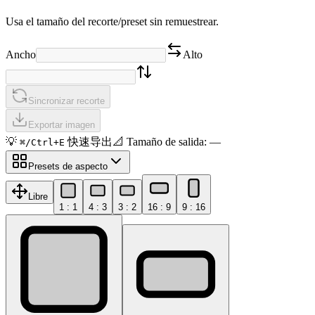
Usa el tamaño del recorte/preset sin remuestrear.
Ancho
Alto
Sincronizar recorte
Exportar imagen
💡
快速导出
📐
Tamaño de salida
:
—
⌘/Ctrl+E
Presets de aspecto
Libre
1 : 1
4 : 3
3 : 2
16 : 9
9 : 16