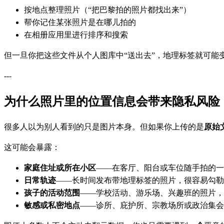
按地点整理照片（“把巴黎拍的照片都找出来”）
帮你记住某张照片是在哪儿拍的
在相册应用里进行排序和搜索
但一旦你把这些文件从个人图库中“送出去”，地理标签就可能
---
为什么照片里的位置信息会带来隐私风险
很多人以为别人看到的只是图片本身。但如果你上传的是
原始
这可能会暴露：
家庭住址或所在小区
——在客厅、阳台或车位随手拍的一张
日常轨迹
——长时间发布带地理标签的照片，很容易勾勒
孩子的活动范围
——学校活动、游乐场、兴趣班的照片，
敏感或私密地点
——诊所、庇护所、宗教场所或政治集会