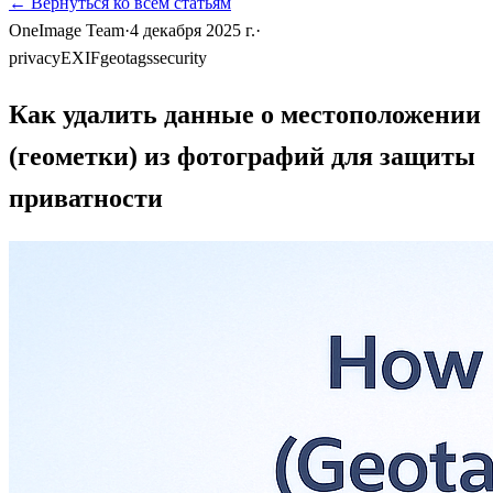
←
Вернуться ко всем статьям
OneImage Team
·
4 декабря 2025 г.
·
privacy
EXIF
geotags
security
Как удалить данные о местоположении
(геометки) из фотографий для защиты
приватности