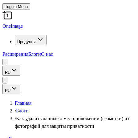
Toggle Menu
OneImage
Продукты
Расширения
Блоги
О нас
RU
RU
Главная
/
Блоги
/
Как удалить данные о местоположении (геометки) из
фотографий для защиты приватности