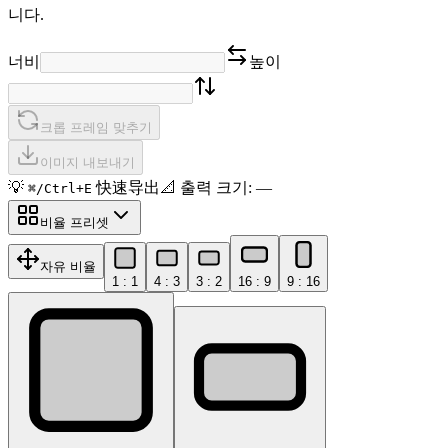
니다.
너비
높이
크롭 프레임 맞추기
이미지 내보내기
💡
快速导出
📐
출력 크기
:
—
⌘/Ctrl+E
비율 프리셋
자유 비율
1 : 1
4 : 3
3 : 2
16 : 9
9 : 16