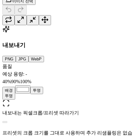
이미지 선택
내보내기
PNG
JPG
WebP
품질
예상 용량
:
-
40%
90
%
100%
배경
투명
투명
내보내는 픽셀
크롭/프리셋 따라가기
프리셋의 크롭 크기를 그대로 사용하며 추가 리샘플링은 없습