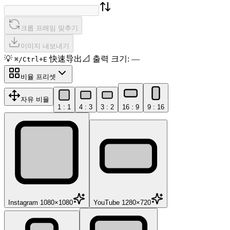
크롭 프레임 맞추기
이미지 내보내기
💡
快速导出
📐
출력 크기
:
—
⌘/Ctrl+E
비율 프리셋
자유 비율
1 : 1
4 : 3
3 : 2
16 : 9
9 : 16
Instagram 1080×1080
YouTube 1280×720