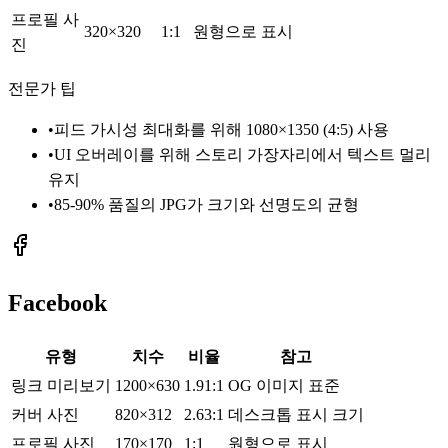
프로필 사
320×320
1:1
원형으로 표시
진
전문가 팁
•
피드 가시성 최대화를 위해 1080×1350 (4:5) 사용
•
UI 오버레이를 위해 스토리 가장자리에서 텍스트 멀리
유지
•
85-90% 품질의 JPG가 크기와 선명도의 균형
Facebook
유형
치수
비율
참고
링크 미리보기
1200×630
1.91:1
OG 이미지 표준
커버 사진
820×312
2.63:1
데스크톱 표시 크기
프로필 사진
170×170
1:1
원형으로 표시