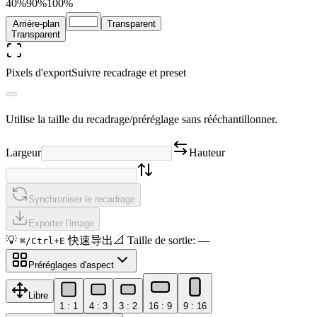
40%
90
%
100%
Arrière-plan
Transparent
Transparent
Pixels d'export
Suivre recadrage et preset
Utilise la taille du recadrage/préréglage sans rééchantillonner.
Largeur
Hauteur
Synchroniser le recadrage
Exporter l'image
💡
快速导出
📐
Taille de sortie
:
—
⌘/Ctrl+E
Préréglages d'aspect
Libre
1 : 1
4 : 3
3 : 2
16 : 9
9 : 16