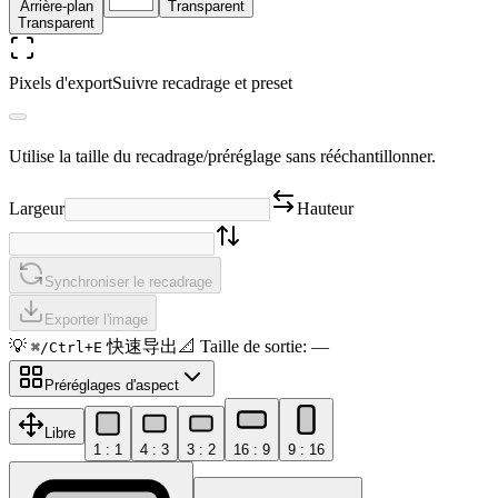
Arrière-plan
Transparent
Transparent
Pixels d'export
Suivre recadrage et preset
Utilise la taille du recadrage/préréglage sans rééchantillonner.
Largeur
Hauteur
Synchroniser le recadrage
Exporter l'image
💡
快速导出
📐
Taille de sortie
:
—
⌘/Ctrl+E
Préréglages d'aspect
Libre
1 : 1
4 : 3
3 : 2
16 : 9
9 : 16