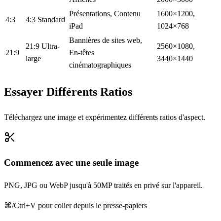
Présentations, Contenu
1600×1200,
4:3
4:3 Standard
iPad
1024×768
Bannières de sites web,
21:9 Ultra-
2560×1080,
21:9
En-têtes
large
3440×1440
cinématographiques
Essayer Différents Ratios
Téléchargez une image et expérimentez différents ratios d'aspect.
Commencez avec une seule image
PNG, JPG ou WebP jusqu'à 50MP traités en privé sur l'appareil.
⌘/Ctrl+V pour coller depuis le presse-papiers