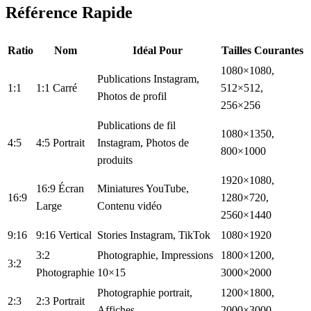
Référence Rapide
Ratio
Nom
Idéal Pour
Tailles Courantes
1080×1080,
Publications Instagram,
1:1
1:1 Carré
512×512,
Photos de profil
256×256
Publications de fil
1080×1350,
4:5
4:5 Portrait
Instagram, Photos de
800×1000
produits
1920×1080,
16:9 Écran
Miniatures YouTube,
16:9
1280×720,
Large
Contenu vidéo
2560×1440
9:16
9:16 Vertical
Stories Instagram, TikTok
1080×1920
3:2
Photographie, Impressions
1800×1200,
3:2
Photographie
10×15
3000×2000
Photographie portrait,
1200×1800,
2:3
2:3 Portrait
Affiches
2000×3000