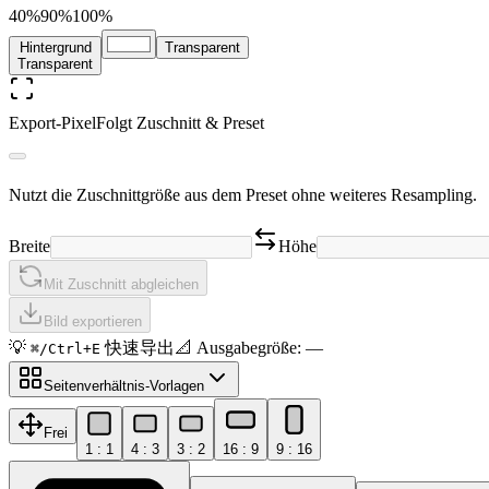
40%
90
%
100%
Hintergrund
Transparent
Transparent
Export-Pixel
Folgt Zuschnitt & Preset
Nutzt die Zuschnittgröße aus dem Preset ohne weiteres Resampling.
Breite
Höhe
Mit Zuschnitt abgleichen
Bild exportieren
💡
快速导出
📐
Ausgabegröße
:
—
⌘/Ctrl+E
Seitenverhältnis-Vorlagen
Frei
1 : 1
4 : 3
3 : 2
16 : 9
9 : 16